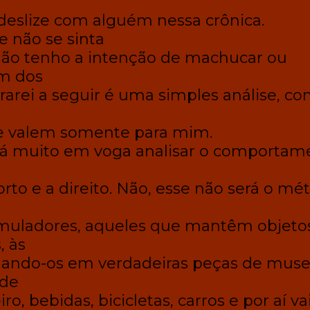
eslize com alguém nessa crônica.
 não se sinta
 não tenho a intenção de machucar ou
m dos
trarei a seguir é uma simples análise, c
que valem somente para mim.
á muito em voga analisar o comportam
 torto e a direito. Não, esse não será o m
umuladores, aqueles que mantêm objeto
, às
mando-os em verdadeiras peças de muse
 de
o, bebidas, bicicletas, carros e por aí va