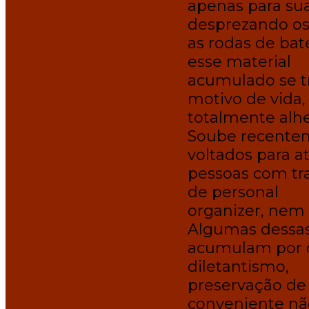
apenas para sua
desprezando os
as rodas de bat
esse material
acumulado se t
motivo de vida,
totalmente alhe
Soube recentem
voltados para a
pessoas com tr
de personal
organizer, nem
Algumas dessas
acumulam por o
diletantismo,
preservação de o
conveniente não