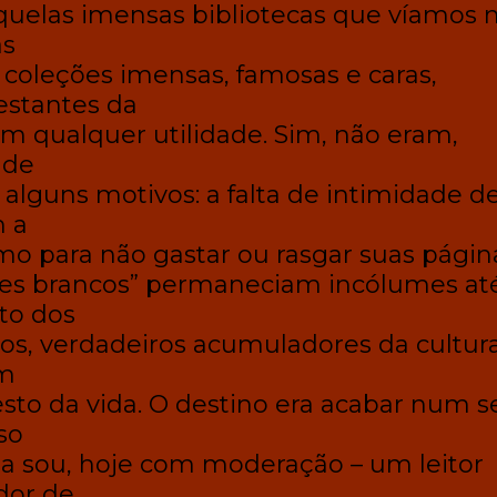
elas imensas bibliotecas que víamos 
as
coleções imensas, famosas e caras,
estantes da
sem qualquer utilidade. Sim, não eram,
 de
r alguns motivos: a falta de intimidade d
 a
mo para não gastar ou rasgar suas págin
ntes brancos” permaneciam incólumes at
to dos
ios, verdadeiros acumuladores da cultura
am
resto da vida. O destino era acabar num s
so
da sou, hoje com moderação – um leitor
dor de