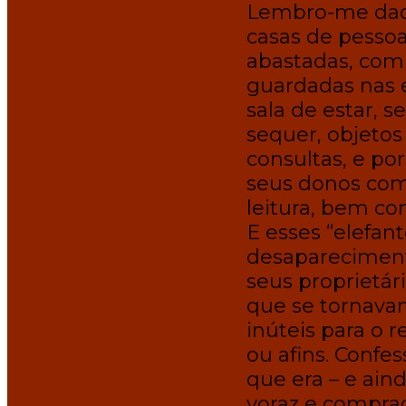
Lembro-me daqu
casas de pesso
abastadas, com 
guardadas nas 
sala de estar, 
sequer, objetos
consultas, e po
seus donos com
leitura, bem co
E esses “elefa
desaparecimen
seus proprietár
que se tornav
inúteis para o 
ou afins. Confes
que era – e ain
voraz e compra