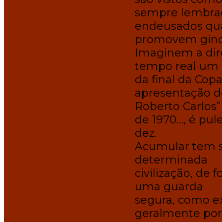
sempre lembra
endeusados quan
promovem ginc
Imaginem a dire
tempo real um 
da final da Cop
apresentação do
Roberto Carlos”
de 1970…, é pul
dez.
Acumular tem s
determinada
civilização, de
uma guarda
segura, como e
geralmente por