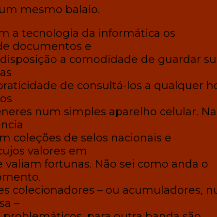
 um mesmo balaio.
 a tecnologia da informática os
de documentos e
disposição a comodidade de guardar su
nas
raticidade de consultá-los a qualquer ho
os
neres num simples aparelho celular. Na
ncia
m coleções de selos nacionais e
 cujos valores em
 valiam fortunas. Não sei como anda o
omento.
ses colecionadores – ou acumuladores, 
sa –
 problemáticos, para outra banda são