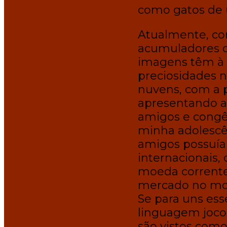
como gatos de
Atualmente, com
acumuladores 
imagens têm à 
preciosidades 
nuvens, com a p
apresentando a
amigos e congê
minha adolescê
amigos possuía
internacionais,
moeda corrente
mercado no m
Se para uns es
linguagem joco
são vistos como