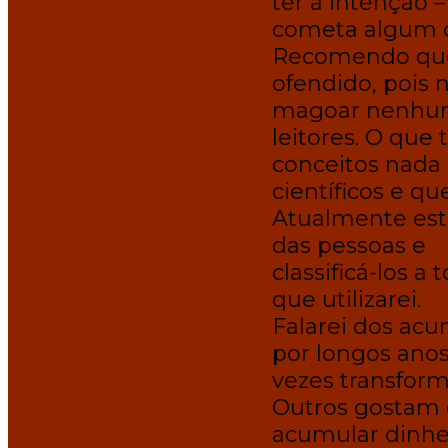
ter a intenção –
cometa algum d
Recomendo que
ofendido, pois
magoar nenhu
leitores. O que 
conceitos nada
científicos e 
Atualmente est
das pessoas e
classificá-los a
que utilizarei.
Falarei dos ac
por longos anos
vezes transfor
Outros gostam
acumular dinheir