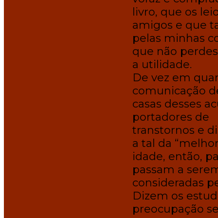
livro, que os le
amigos e que ta
pelas minhas co
que não perde
a utilidade.
De vez em quan
comunicação d
casas desses ac
portadores de
transtornos e di
a tal da “melho
idade, então, pa
passam a sere
consideradas pe
Dizem os estudi
preocupação se