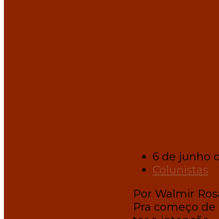
6 de junho 
Colunistas
Por Walmir Ros
Pra começo de