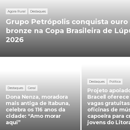
Lúpulo
Agora Rural
Destaques
2026
Grupo Petrópolis conquista ouro
bronze na Copa Brasileira de Lúp
2026
Dona
Projeto
Nenza,
apoiado
Destaques
Política
moradora
pela
Destaques
Geral
Projeto apoiado
mais
Bracell
Dona Nenza, moradora
Bracell oferece
mais antiga de Itabuna,
vagas gratuita
antiga
oferece
celebra os 116 anos da
oficinas de mús
de
190
cidade: “Amo morar
capoeira para c
aqui”
jovens do Litor
Itabuna,
vagas