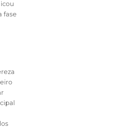
licou
a fase
ereza
eiro
ar
cipal
dos