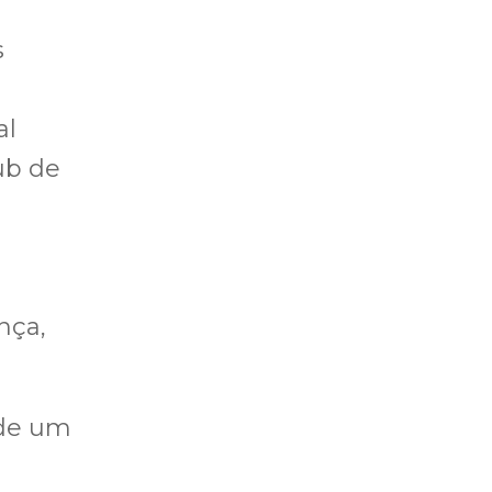
s
al
ub de
nça,
 de um