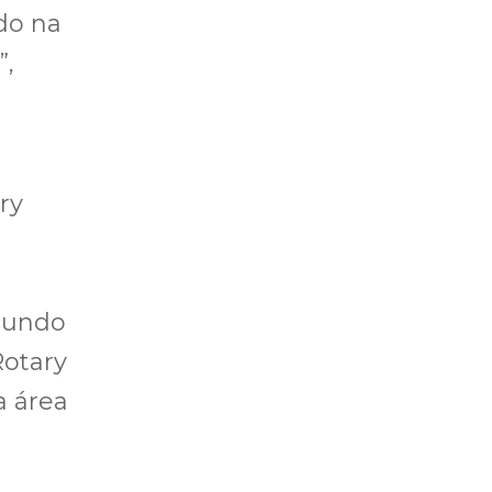
do na
”,
ry
gundo
Rotary
a área