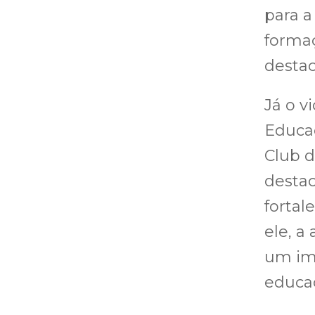
para a
formaç
destac
Já o v
Educaç
Club d
destac
forta
ele, a
um imp
educac