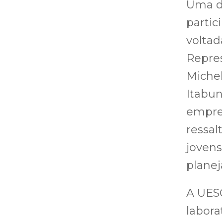
Uma da
partic
volta
Repres
Michel
Itabun
empree
ressal
jovens
plane
A UES
labora