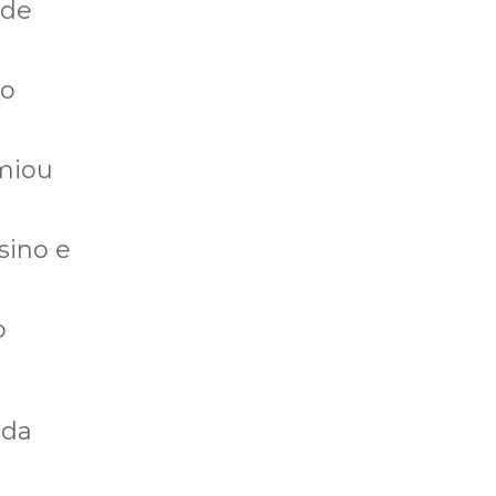
 de
ão
emiou
sino e
o
 da