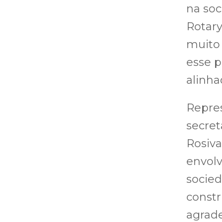
na so
Rotary
muito 
esse p
alinha
Repres
secret
Rosiva
envol
socied
const
agrade