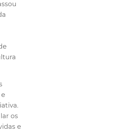
assou
da
ade
ltura
s
 e
ativa.
lar os
idas e