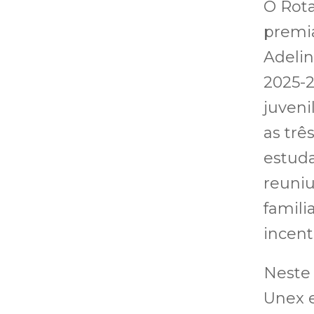
O Rota
premia
Adelin
2025-
juvenil
as trê
estuda
reuniu
famili
incenti
Neste 
Unex e