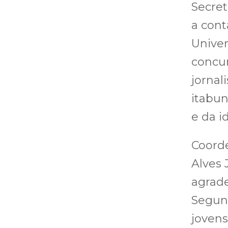
Secret
a cont
Univer
concur
jornal
itabun
e da i
Coorde
Alves 
agrade
Segund
joven