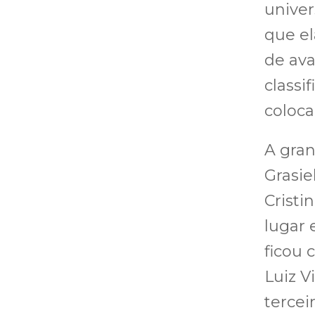
univer
que el
de ava
classi
coloca
A gran
Grasie
Cristi
lugar
ficou 
Luiz V
tercei