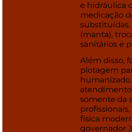
e hidráulica 
medicação do
substituídas
(manta), troc
sanitários e p
Além disso, fo
plotagem par
humanizado.
atendimento
somente da a
profissionai
física moder
governador J