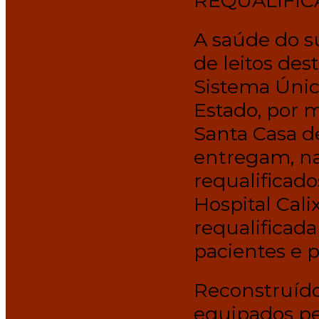
REQUALIFI
A saúde do s
de leitos des
Sistema Únic
Estado, por m
Santa Casa d
entregam, na 
requalificado
Hospital Cali
requalificada
pacientes e p
Reconstruído
equipados pel