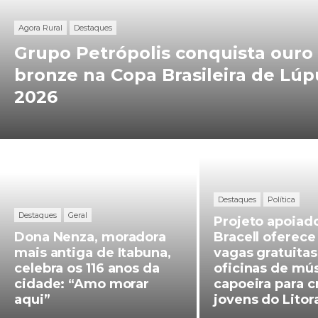
Lúpulo
Agora Rural
Destaques
2026
Grupo Petrópolis conquista ouro
bronze na Copa Brasileira de Lúp
2026
Dona
Projeto
Nenza,
apoiado
Destaques
Política
moradora
pela
Destaques
Geral
Projeto apoiado
mais
Bracell
Dona Nenza, moradora
Bracell oferece
mais antiga de Itabuna,
vagas gratuita
antiga
oferece
celebra os 116 anos da
oficinas de mús
de
190
cidade: “Amo morar
capoeira para c
aqui”
jovens do Litor
Itabuna,
vagas