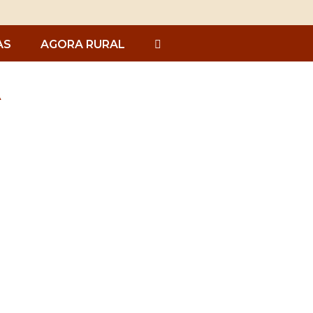
AS
AGORA RURAL
À