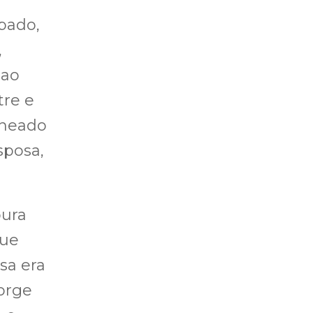
bado,
,
 ao
tre e
oneado
sposa,
oura
que
sa era
Jorge