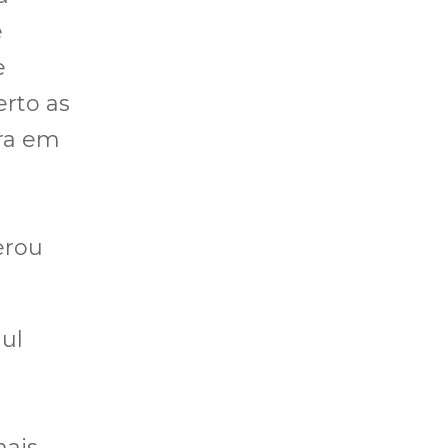
e
e
rto as
rra em
erou
ul
mais