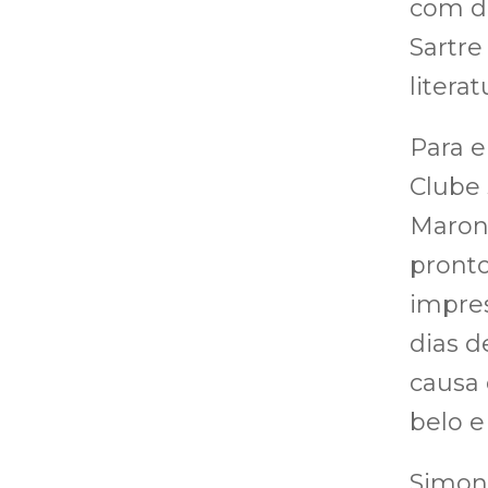
com du
Sartre
literat
Para e
Clube
Maron,
pront
impres
dias d
causa 
belo e
Simone