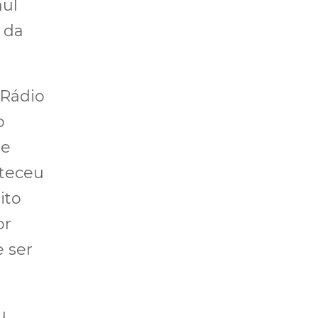
aul
 da
 Rádio
o
De
 teceu
ito
or
 ser
u