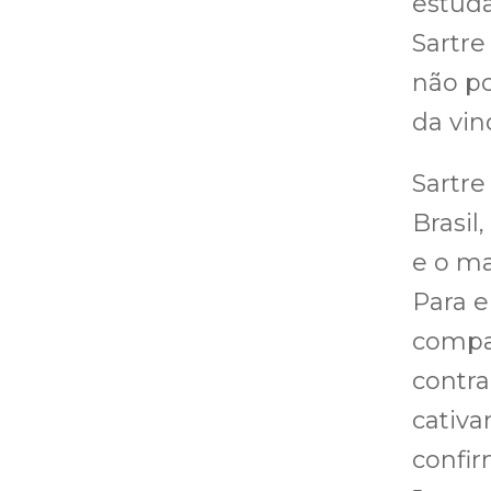
estuda
Sartre
não po
da vin
Sartre
Brasil
e o ma
Para 
compar
contra
cativa
confi