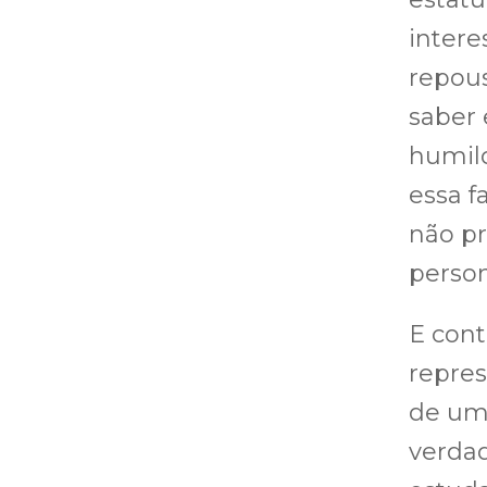
intere
repou
saber 
humil
essa f
não pr
person
E con
repre
de uma
verdad