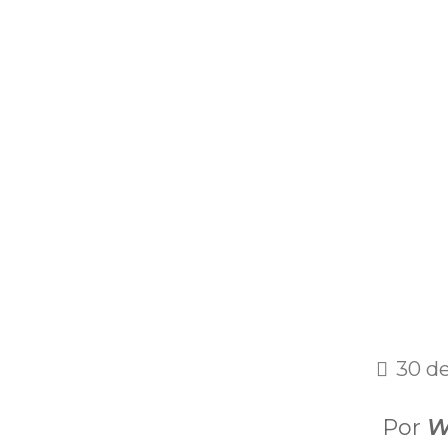
30 d
Por
W