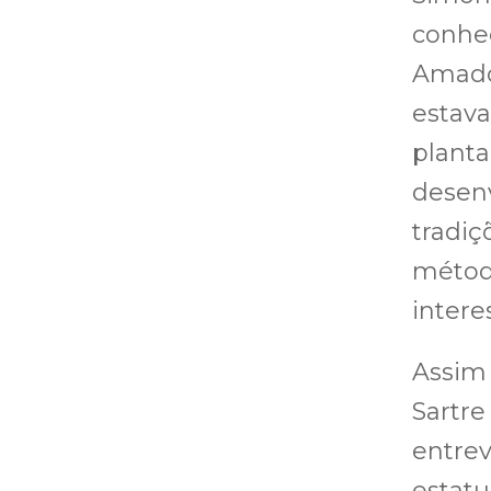
conhec
Amado,
estava
planta
desen
tradiç
métod
intere
Assim 
Sartr
entrev
estatu