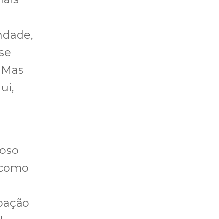
ndade,
se
 Mas
ui,
moso
 como
upação