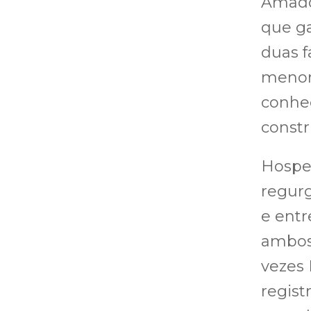
Amado 
que ga
duas f
menor,
conhe
constr
Hospe
regurg
e entr
ambos 
vezes 
regist