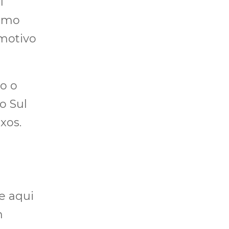
l
como
 motivo
o o
o Sul
xos.
e aqui
m