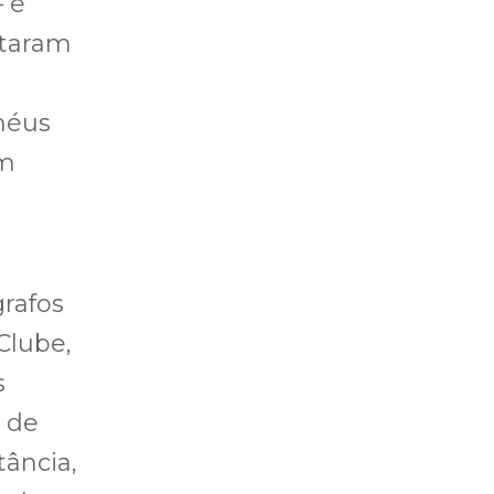
 e
itaram
héus
em
grafos
Clube,
s
e de
tância,