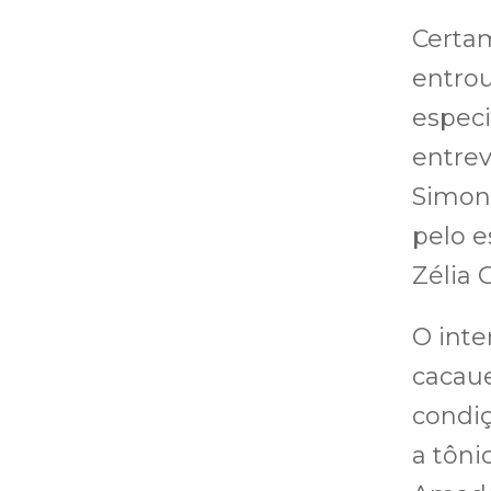
Certam
entrou
especi
entrev
Simone
pelo e
Zélia G
O inte
cacaue
condiç
a tôni