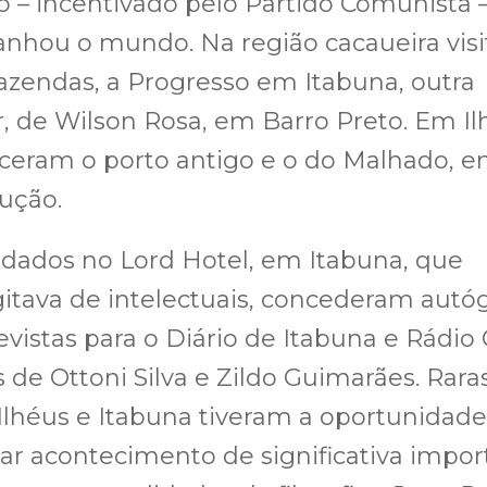
– incentivado pelo Partido Comunista –
nhou o mundo. Na região cacaueira vis
azendas, a Progresso em Itabuna, outra
 de Wilson Rosa, em Barro Preto. Em Il
ceram o porto antigo e o do Malhado, 
ução.
dados no Lord Hotel, em Itabuna, que
itava de intelectuais, concederam autó
evistas para o Diário de Itabuna e Rádio 
de Ottoni Silva e Zildo Guimarães. Rara
Ilhéus e Itabuna tiveram a oportunidad
rar acontecimento de significativa impor