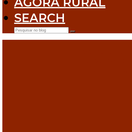
AGORA RURAL
SEARCH
Pesquisar no blog
Submit
Madalena 
nascido em
Infantil de