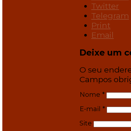
Twitter
Telegram
Print
Email
Deixe um c
O seu endere
Campos obri
Nome
*
E-mail
*
Site