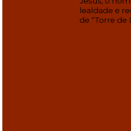
Jesus, o nome
lealdade e re
de “Torre de 