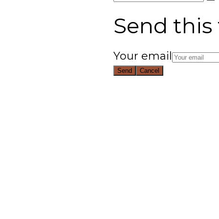
Back To Top
Send this 
Your email
Send
Cancel