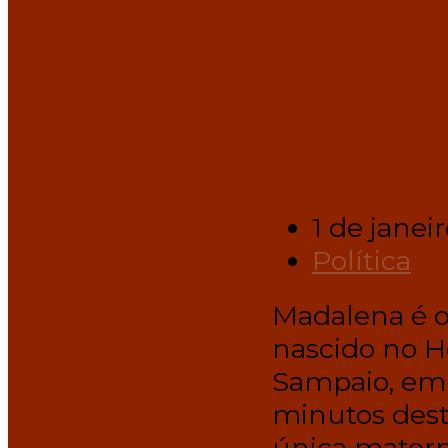
1 de janei
Política
Madalena é o
nascido no H
Sampaio, em 
minutos desta
única matern