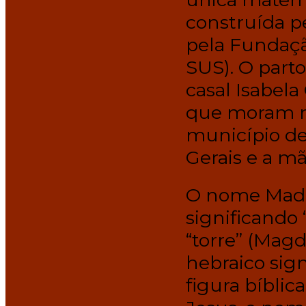
construída p
pela Fundaçã
SUS). O parto
casal Isabel
que moram no
município de
Gerais e a mã
O nome Mada
significando
“torre” (Mag
hebraico sign
figura bíblic