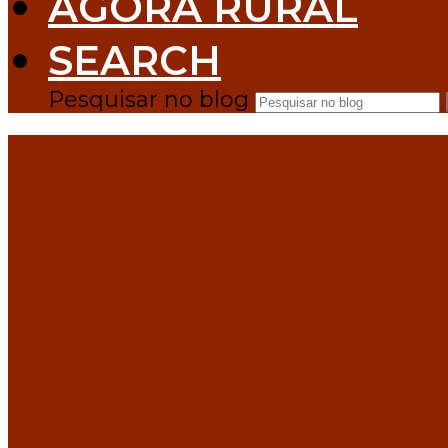
AGORA RURAL
SEARCH
Pesquisar no blog
Feira Praç
com cultur
em Itabun