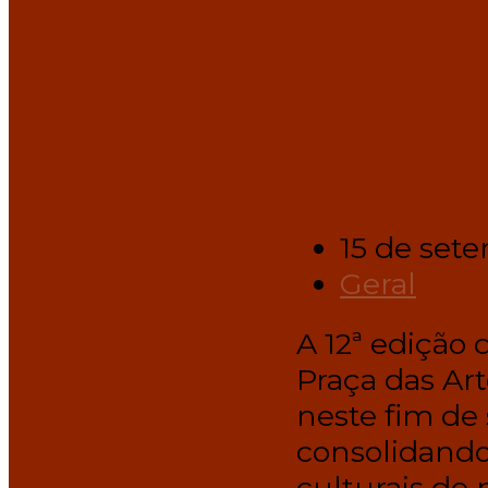
15 de set
Geral
A 12ª edição 
Praça das Ar
neste fim de 
consolidando
culturais do 