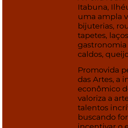
Itabuna, Ilhé
uma ampla v
bijuterias, r
tapetes, laço
gastronomia r
caldos, queij
Promovida pe
das Artes, a i
econômico do
valoriza a ar
talentos incr
buscando fort
incentivar o