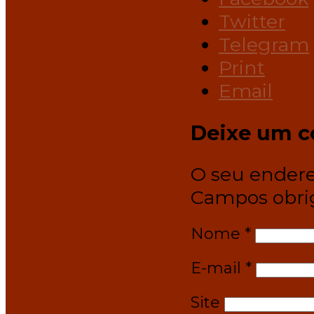
Twitter
Telegram
Print
Email
Deixe um c
O seu endere
Campos obri
Nome
*
E-mail
*
Site