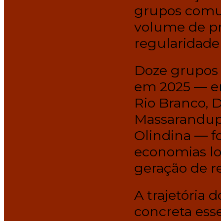
grupos comu
volume de p
regularidade
Doze grupos 
em 2025 — en
Rio Branco, D
Massarandupi
Olindina — f
economias lo
geração de r
A trajetória 
concreta ess