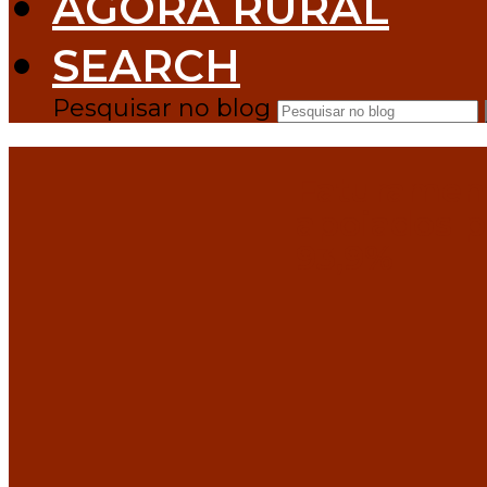
AGORA RURAL
SEARCH
Pesquisar no blog
Faturament
apoiados p
93,9%