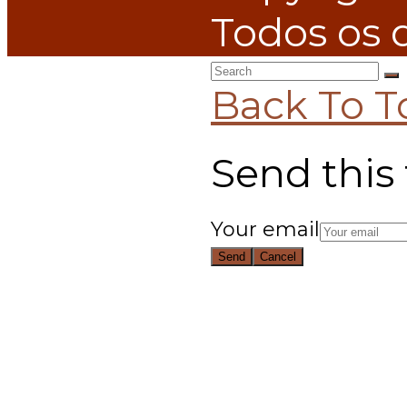
Todos os d
Back To T
Send this 
Your email
Send
Cancel