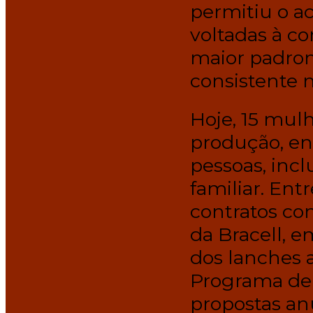
permitiu o ac
voltadas à co
maior padron
consistente 
Hoje, 15 mul
produção, en
pessoas, inc
familiar. Ent
contratos c
da Bracell, 
dos lanches a
Programa de 
propostas an