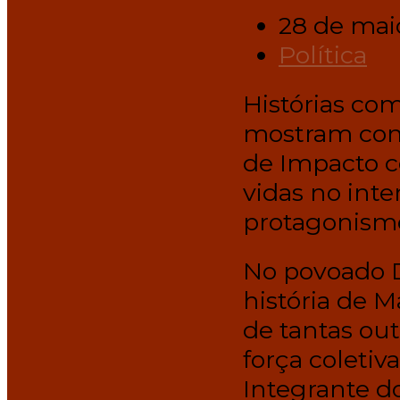
28 de mai
Política
Histórias co
mostram com
de Impacto c
vidas no inte
protagonism
No povoado D
história de M
de tantas ou
força coleti
Integrante do