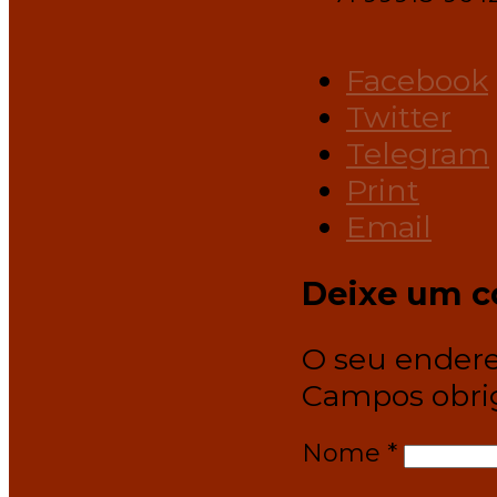
Facebook
Twitter
Telegram
Print
Email
Deixe um c
O seu endere
Campos obri
Nome
*