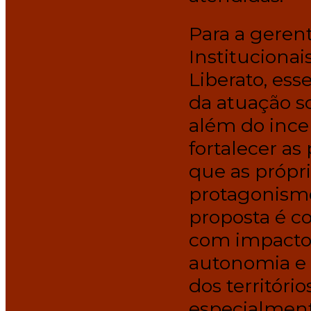
Para a geren
Institucionai
Liberato, ess
da atuação s
além do ince
fortalecer as
que as próp
protagonismo
proposta é c
com impactos
autonomia e 
dos territóri
especialment