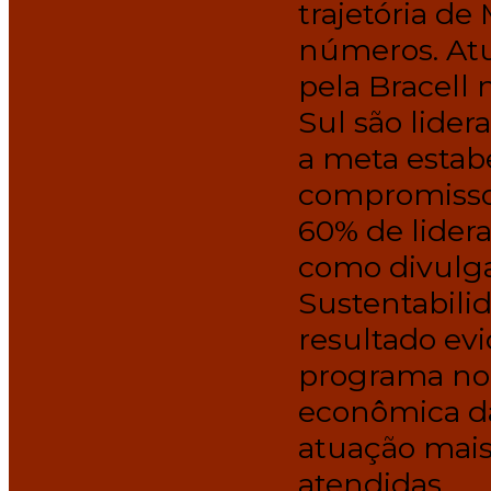
trajetória d
números. Atu
pela Bracell 
Sul são lide
a meta estab
compromisso 
60% de lidera
como divulga
Sustentabili
resultado evi
programa no 
econômica d
atuação mais
atendidas.