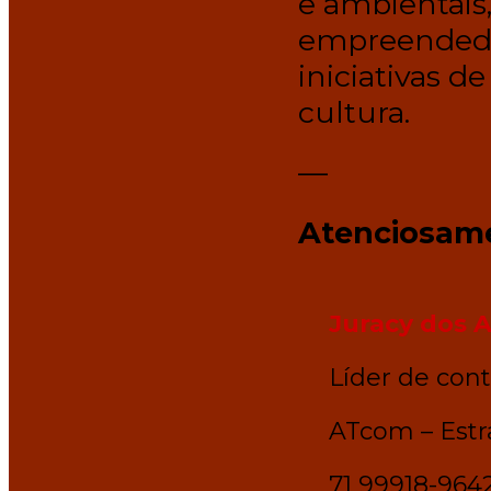
e ambientais
empreendedo
iniciativas d
cultura.
—
Atenciosam
Juracy dos 
Líder de con
ATcom – Estr
71 99918-964