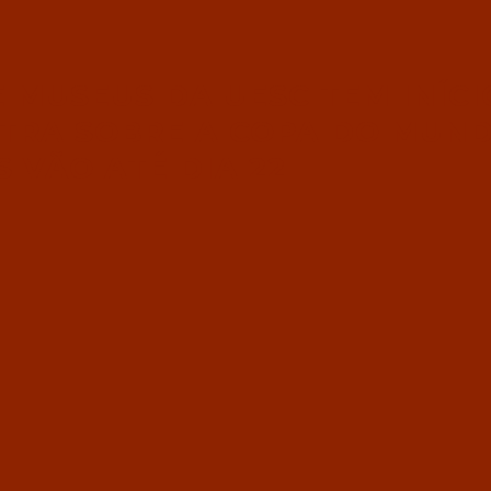
 MUSEUS DA UESC TEM INÍCI
TRA SOBRE A COPA DO MUND
 VÃO ATÉ DIA 22