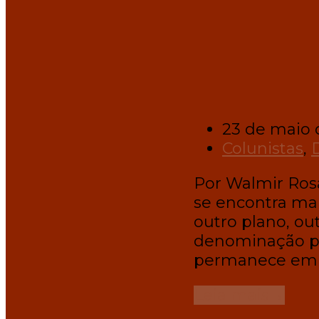
23 de maio 
Colunistas
,
Por Walmir Rosá
se encontra mai
outro plano, ou
denominação p
permanece em 
Leia mais
→