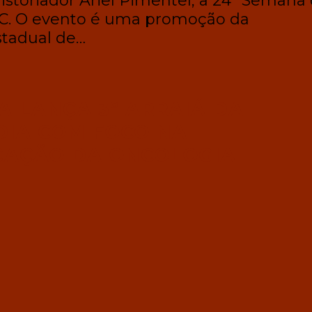
historiador Ariel Pimentel, a 24ª Semana
C. O evento é uma promoção da
stadual de…
A LANÇA 3º ARRAIÁ DA
DIA COM FOCO NA
CAÇÃO DA ONCOLOGIA