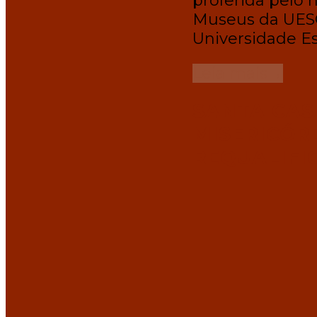
proferida pelo 
Museus da UES
Universidade E
Leia mais
→
SANTA CAS
MISERICÓR
REQUALIFI