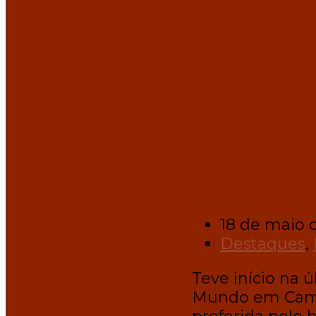
18 de maio 
Destaques
,
Teve início na ú
Mundo em Campo