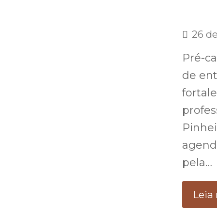
26 d
Pré-ca
de ent
fortal
profes
Pinhei
agend
pela…
Leia