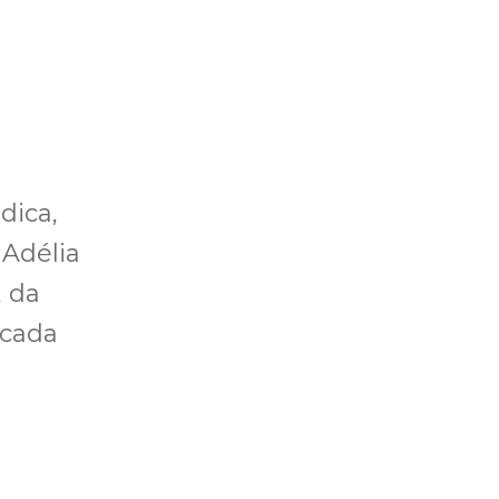
dica,
 Adélia
, da
rcada