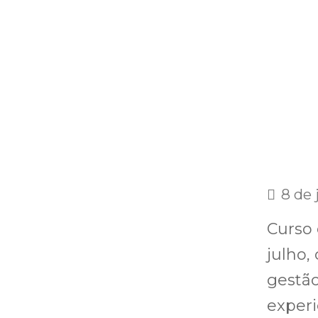
8 de 
Curso 
julho,
gestão
experi