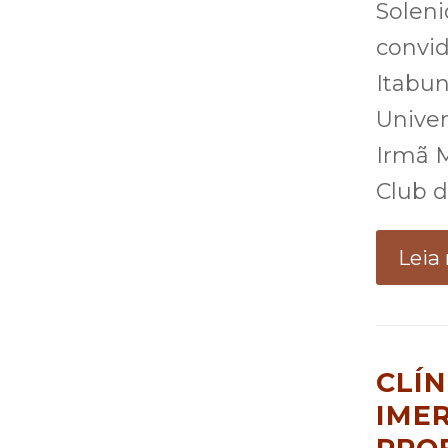
Soleni
convid
Itabun
Univer
Irmã M
Club 
Leia
CLÍ
IME