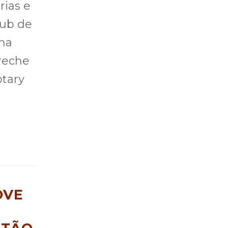
rias e
lub de
una
reche
otary
OVE