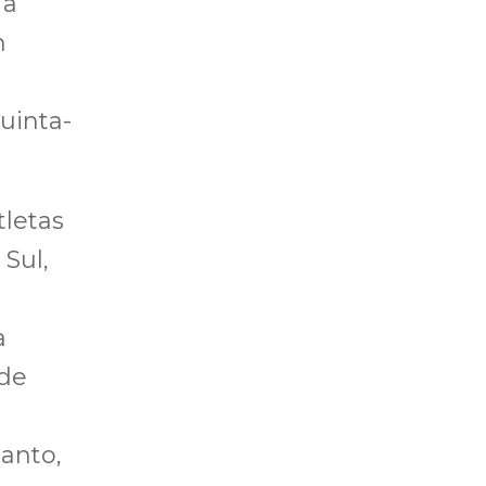
 a
m
uinta-
tletas
Sul,
a
 de
tanto,