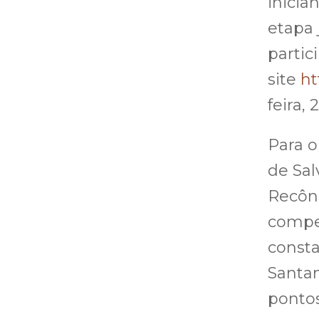
inicia
etapa 
partic
site
ht
feira,
Para o
de Sal
Recônc
compe
consta
Santan
pontos