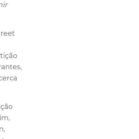
nir
treet
tição
rantes,
cerca
ição
im,
m,