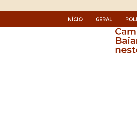
INÍCIO
GERAL
POL
Cama
Baia
nest