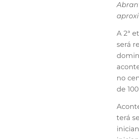
Abrant
aprox
A 2ª e
será r
doming
aconte
no cen
de 100
Acont
terá s
inicia