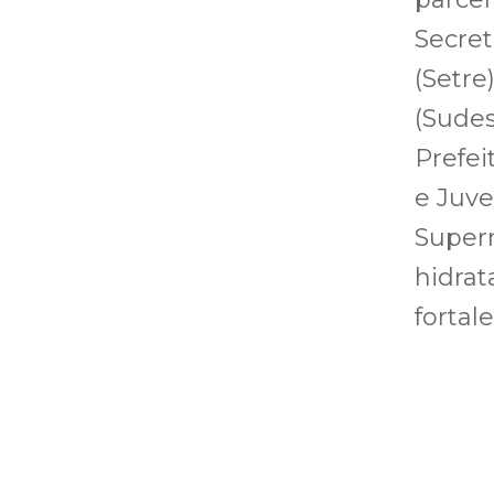
Secret
(Setre
(Sudes
Prefei
e Juve
Superm
hidrat
fortal