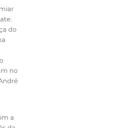
miar
ate.
ça do
xa
ão
cam no
 André
com a
és da