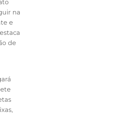
ato
guir na
te e
destaca
ão de
gará
sete
etas
ixas,