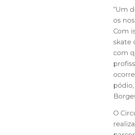
“Um d
os nos
Com i
skate 
com qu
profis
ocorr
pódio,
Borges
O Circ
reali
parcer