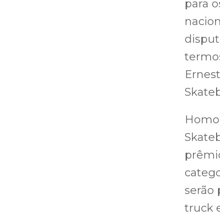
para o
nacion
disput
termos
Ernest
Skateb
Homol
Skateb
prêmio
catego
serão 
truck 