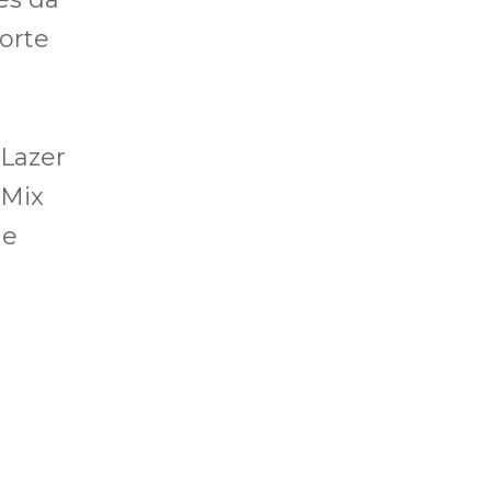
orte
 Lazer
 Mix
 e