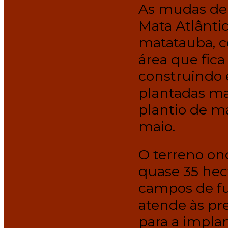
As mudas de 
Mata Atlântic
matatauba, 
área que fica
construindo 
plantadas ma
plantio de ma
maio.
O terreno ond
quase 35 hect
campos de fut
atende às pr
para a implan