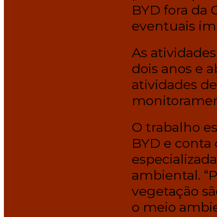
BYD fora da 
eventuais im
As atividade
dois anos e 
atividades de
monitoramen
O trabalho es
BYD e conta
especializad
ambiental. “P
vegetação sã
o meio ambien