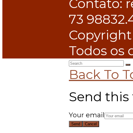
Contato: 
73 98832.
Copyright
Todos os d
Back To T
Send this 
Your email
Send
Cancel