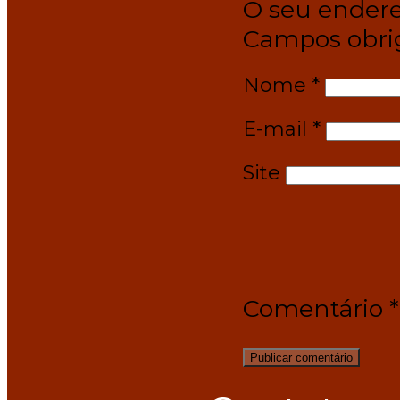
O seu endere
Campos obri
Nome
*
E-mail
*
Site
Comentário
*