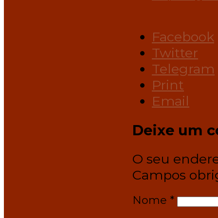
Facebook
Twitter
Telegram
Print
Email
Deixe um c
O seu endere
Campos obri
Nome
*