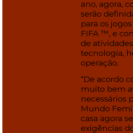
ano, agora, 
serão defini
para os jogo
FIFA ™, e co
de atividad
tecnologia, h
operação.
“De acordo c
muito bem av
necessários 
Mundo Femini
casa agora se
exigências d