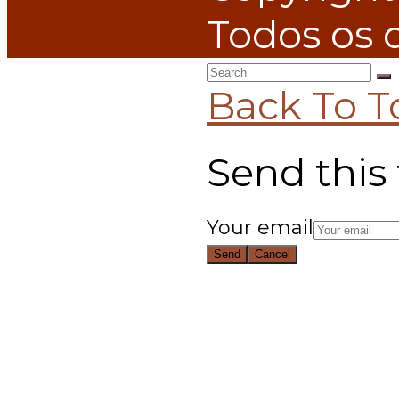
Todos os d
Back To T
Send this 
Your email
Send
Cancel