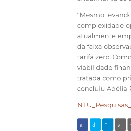
“Mesmo levando 
complexidade op
atualmente emp
da faixa observa
tarifa zero. Com
viabilidade finan
tratada como pri
concluiu Adélia 
NTU_Pesquisas_
Facebook
Twitter
Telegra
Pr