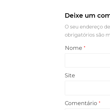
Deixe um com
O seu endereço de 
obrigatórios são
Nome
*
Site
Comentário
*