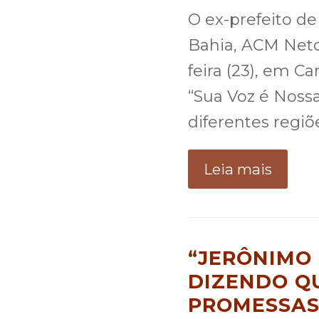
O ex-prefeito d
Bahia, ACM Neto 
feira (23), em C
“Sua Voz é Nossa
diferentes regiõ
Leia mais
“JERÔNIMO
DIZENDO Q
PROMESSAS”