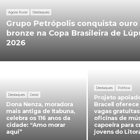
Lúpulo
Agora Rural
Destaques
2026
Grupo Petrópolis conquista ouro
bronze na Copa Brasileira de Lúp
2026
Dona
Projeto
Nenza,
apoiado
Destaques
Política
moradora
pela
Destaques
Geral
Projeto apoiado
mais
Bracell
Dona Nenza, moradora
Bracell oferece
mais antiga de Itabuna,
vagas gratuita
antiga
oferece
celebra os 116 anos da
oficinas de mús
de
190
cidade: “Amo morar
capoeira para c
aqui”
jovens do Litor
Itabuna,
vagas