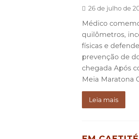
26 de julho de 2
Médico comemor
quilômetros, inc
físicas e defen
prevenção de do
chegada Após co
Meia Maratona 
Leia mais
EM CAETITÉ