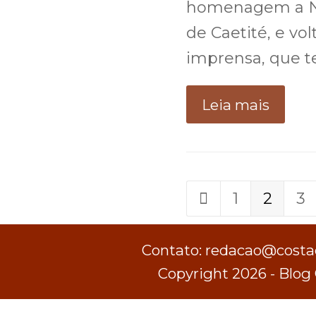
homenagem a No
de Caetité, e vol
imprensa, que t
Leia mais
Page
1
Page
2
P
3
Previous
Contato: redacao@costad
Copyright 2026 - Blog 