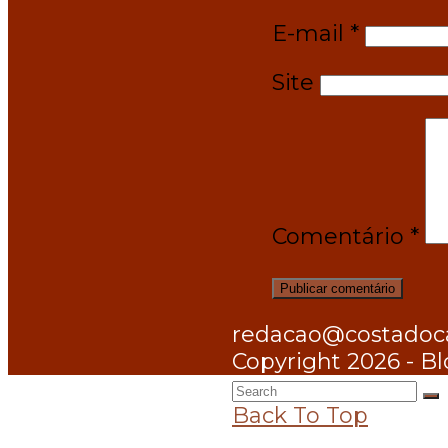
E-mail
*
Site
Comentário
*
redacao@costadocac
Copyright 2026 - Bl
Back To Top