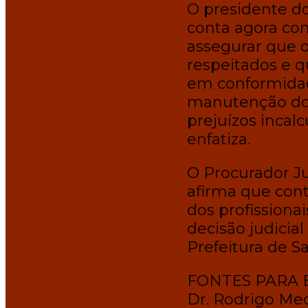
O presidente do
conta agora com
assegurar que o
respeitados e q
em conformidade
manutenção do 
prejuízos incalc
enfatiza.
O Procurador Ju
afirma que cont
dos profissionai
decisão judicia
Prefeitura de Sa
FONTES PARA 
Dr. Rodrigo Me