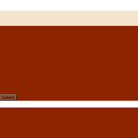
Submit
ciona o Ministério Público
Federal para tomar providênc