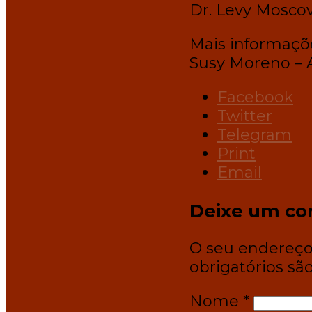
Dr. Levy Moscov
Mais informaçõ
Susy Moreno – 
Facebook
Twitter
Telegram
Print
Email
Deixe um co
O seu endereço 
obrigatórios s
Nome
*