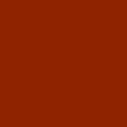
ontra o descumprimento de 
icial pela Prefeitura de Salva